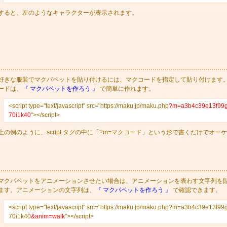
すると、左のようなキャラクターが表示されます。
好きな服装でマクパペットを貼り付けるには、マクコードを指定して貼り付けます
ードは、
『 マクパペットを作ろう 』
で簡単に作れます。
<script type="text/javascript" src="https://maku.jp/maku.php
?m=a3b4c39e13f99
70i1k40
"></script>
上の例のように、script タグの中に「?m=マクコード」という形で書くだけでオー
マクパペットをアニメーションさせたい場合は、アニメーションを表わす文字列を
ます。アニメーションの文字列は、
『 マクパペットを作ろう 』
で確認できます。
<script type="text/javascript" src="https://maku.jp/maku.php?m=a3b4c39e13f99
70i1k40
&anim=walk
"></script>