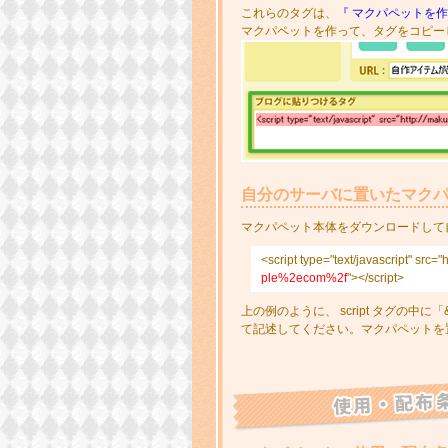
これらのタグは、
『 マクパペットを作
マクパペットを作って、タグをコピー
自分のサーバに置いたマクパ
マクパペット本体をダウンロードして
<script type="text/javascript" s
ple%2ecom%2f
"></script>
上の例のように、 script タグの中
て記述してください。マクパペットを