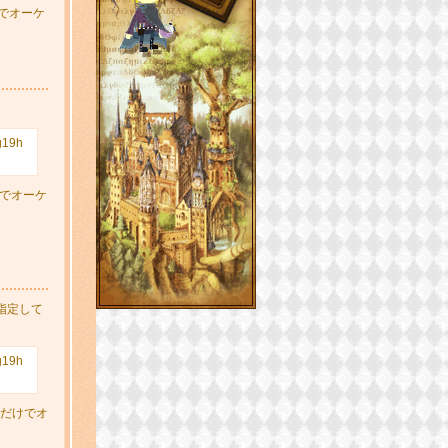
けでオーケ
g19h
けでオーケ
を指定して
g19h
書くだけでオ