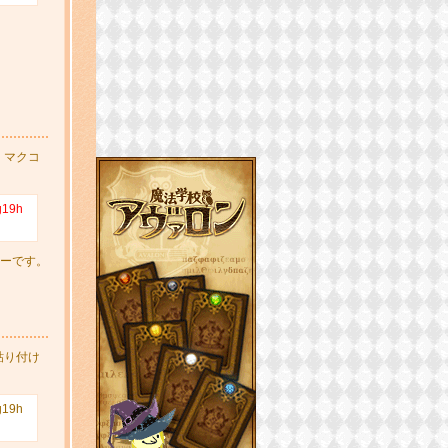
。マクコ
g19h
ケーです。
貼り付け
g19h