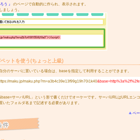
ろう 』
のページで自動的に作られ、表示されます。
しましょう。
ペットを使う(ちょっと上級)
自分のサーバに置いている場合は、baseを指定して利用することができます。
rc="https://maku.jp/maku.php?m=a3b4c39e13f99g19h70i1k40
&base=http%3a%2f%2f
に「&base=サーバURL」という形で書くだけでオーケーです。サーバURLはURLエン
置いたフォルダ名まで記述する必要があります。
ペー