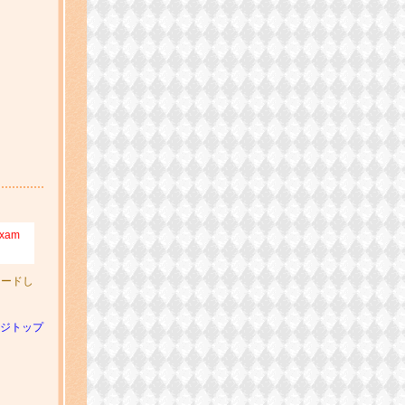
exam
コードし
ジトップ