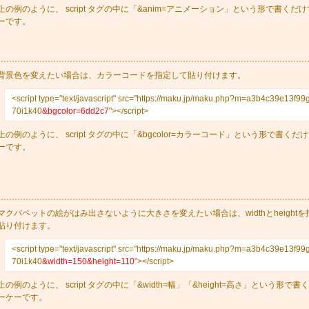
上の例のように、 script タグの中に「&anim=アニメーション」という形で書くだ
ーです。
背景色を変えたい場合は、カラーコードを指定して貼り付けます。
<script type="text/javascript" src="https://maku.jp/maku.php?m=a3b4c39e13f99
70i1k40
&bgcolor=6dd2c7
"></script>
上の例のように、 script タグの中に「&bgcolor=カラーコード」という形で書くだ
ーです。
マクパペットの絵がはみ出さないように大きさを変えたい場合は、widthとheight
貼り付けます。
<script type="text/javascript" src="https://maku.jp/maku.php?m=a3b4c39e13f99
70i1k40
&width=150&height=110
"></script>
上の例のように、 script タグの中に「&width=幅」「&height=高さ」という形で
ーケーです。