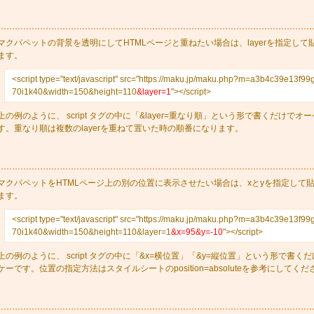
マクパペットの背景を透明にしてHTMLページと重ねたい場合は、layerを指定して
ます。
<script type="text/javascript" src="https://maku.jp/maku.php?m=a3b4c39e13f99
70i1k40&width=150&height=110
&layer=1
"></script>
上の例のように、 script タグの中に「&layer=重なり順」という形で書くだけでオ
す。重なり順は複数のlayerを重ねて置いた時の順番になります。
マクパペットをHTMLページ上の別の位置に表示させたい場合は、xとyを指定して
ます。
<script type="text/javascript" src="https://maku.jp/maku.php?m=a3b4c39e13f99
70i1k40&width=150&height=110&layer=1
&x=95&y=-10
"></script>
上の例のように、 script タグの中に「&x=横位置」「&y=縦位置」という形で書く
ケーです。位置の指定方法はスタイルシートのposition=absoluteを参考にしてくだ